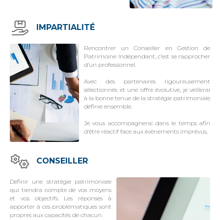
IMPARTIALITÉ
Rencontrer un Conseiller en Gestion de
Patrimoine Indépendant, c’est se rapprocher
d’un professionnel.
Avec des partenaires rigoureusement
sélectionnés et une offre évolutive, je veillerai
à la bonne tenue de la stratégie patrimoniale
définie ensemble.
Je vous accompagnerai dans le temps afin
d’être réactif face aux évènements imprévus.
CONSEILLER
Définir une stratégie patrimoniale
qui tiendra compte de vos moyens
et vos objectifs. Les réponses à
apporter à ces problématiques sont
propres aux capacités de chacun.