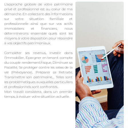
L’approche globale de votre patrimoine
privé et professionnel est au coeur de ma
démarche. En collectant des informations
sur votre situation familiale et
professionnelle ainsi que sur vos actifs
immobiliers et financiers, nous
déterminerons ensemble quels sont les
moyens à votre disposition pour répondre
à vos objectifs patrimoniaux.
Compléter ses revenus, Investir dans
l’Immobilier, Epargner en tenant compte
du couple rendement/risque, Diminuer sa
Fiscalité, Se protéger contre les aléas de la
vie (Prévoyance), Préparer sa Retraite,
Transmettre son patrimoine,… Telles sont
les problématiques auxquelles particuliers
et professionnels sont confrontés.
Mon travail consistera, dans un premier
temps, à évaluer votre situation actuelle.