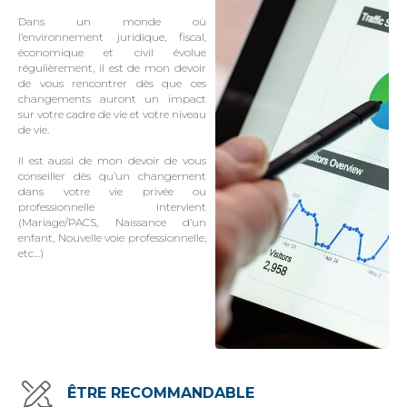
Dans un monde où
l’environnement juridique, fiscal,
économique et civil évolue
régulièrement, il est de mon devoir
de vous rencontrer dès que ces
changements auront un impact
sur votre cadre de vie et votre niveau
de vie.
Il est aussi de mon devoir de vous
conseiller dès qu’un changement
dans votre vie privée ou
professionnelle intervient
(Mariage/PACS, Naissance d’un
enfant, Nouvelle voie professionnelle,
etc…)
ÊTRE RECOMMANDABLE