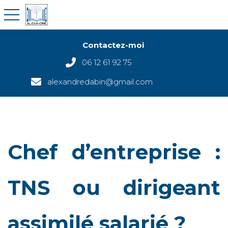
toggle navigation
Contactez-moi
06 12 61 92 75
alexandredabin@gmail.com
Chef d’entreprise :
TNS ou dirigeant
assimilé salarié ?