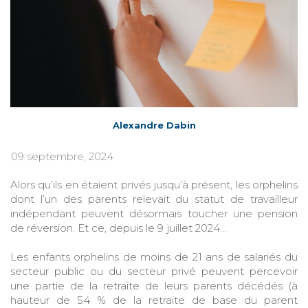
Alexandre Dabin
09 septembre, 2024
Alors qu’ils en étaient privés jusqu’à présent, les orphelins
dont l’un des parents relevait du statut de travailleur
indépendant peuvent désormais toucher une pension
de réversion. Et ce, depuis le 9 juillet 2024…
Les enfants orphelins de moins de 21 ans de salariés du
secteur public ou du secteur privé peuvent percevoir
une partie de la retraite de leurs parents décédés (à
hauteur de 54 % de la retraite de base du parent