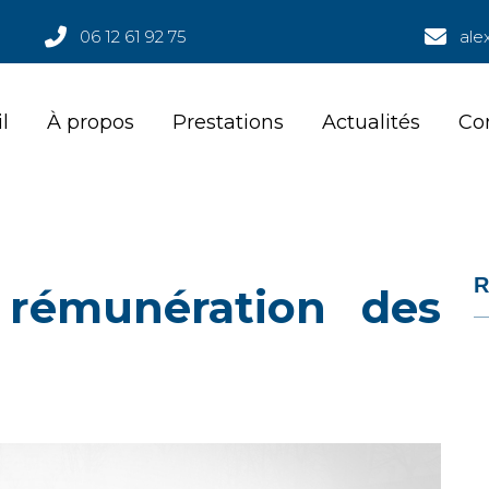
06 12 61 92 75
ale
l
À propos
Prestations
Actualités
Co
l
À propos
Prestations
Actualités
Co
R
a rémunération des