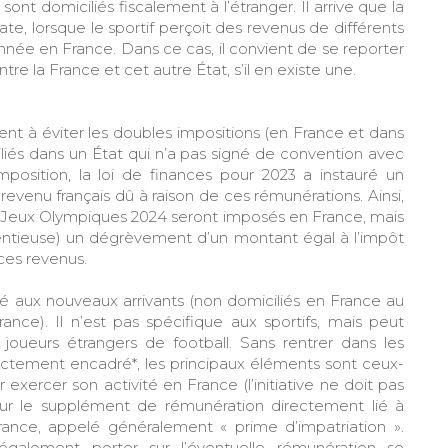
sont domiciliés fiscalement à l’étranger. Il arrive que la
ate, lorsque le sportif perçoit des revenus de différents
année en France. Dans ce cas, il convient de se reporter
tre la France et cet autre État, s’il en existe une.
nt à éviter les doubles impositions (en France et dans
iliés dans un État qui n’a pas signé de convention avec
mposition, la loi de finances pour 2023 a instauré un
venu français dû à raison de ces rémunérations. Ainsi,
es Jeux Olympiques 2024 seront imposés en France, mais
tentieuse) un dégrèvement d’un montant égal à l’impôt
 ces revenus.
é aux nouveaux arrivants (non domiciliés en France au
nce). Il n’est pas spécifique aux sportifs, mais peut
 joueurs étrangers de football. Sans rentrer dans les
rictement encadré*, les principaux éléments sont ceux-
ir exercer son activité en France (l’initiative ne doit pas
e sur le supplément de rémunération directement lié à
France, appelé généralement « prime d’impatriation ».
également porter sur l’éventuelle rémunération se