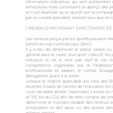
informations indicatives qui sont présentée
exhaustives mais constituent un aperçu des pri
et il est essentiel qu’un sportif soit accompag
par un conseil spécialisé, d’autant plus que les 
1-REVENUS PROVENANT DIRECTEMENT DE 
Les revenus perçus par les sportifs peuvent rel
bénéfices non commerciaux (BNC).
Il y a lieu de déterminer le statut, salarié 
général dans le cadre d’un sport collectif, les
individuel ils ne le sont pas sauf le cas 
compétitions organisées par la Fédération
professionnels et salariés, le contrat d’u
dérogatoire quant à la durée.
Lorsque le régime applicable est celui des BN
recettes totales de l’année de l’imposition les
cours de ladite année. Cependant, il existe un 
et 100 bis du CGI] afin de tenir compte de l’irr
déterminer le montant taxable des revenus e
d’imposition et des deux, ou des quatre a
mêmes années.