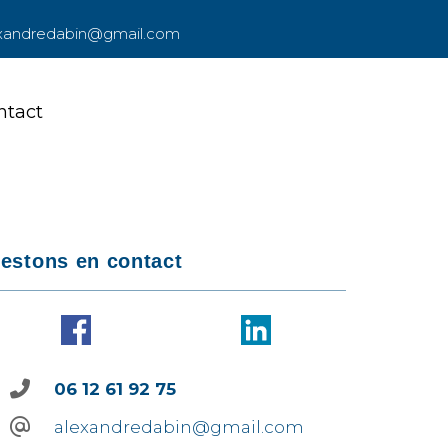
xandredabin@gmail.com
ntact
ntact
estons en contact
06 12 61 92 75
alexandredabin@gmail.com