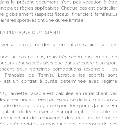
s dans le présent document n’ont pas vocation à être
ncipales règles applicables. Chaque cas est particulier
né globalement (aspects fiscaux, financiers, familiaux…)
carrières sportives ont une durée limitée.
LA PRATIQUE D’UN SPORT
ever soit du régime des traitements et salaires, soit des
ou non, au cas par cas, mais très schématiquement, en
 joueurs sont salariés alors que dans le cadre d’un sport
échéant pour certaines compétitions (exemple : les
 Française de Tennis). Lorsque les sportifs sont
sage est un contrat à durée déterminée avec régime
C, l’assiette taxable est calculée en retranchant des
 dépenses nécessitées par l’exercice de la profession au
mode de calcul dérogatoire pour les sportifs [articles 84
égularité de leurs revenus. Sur option, il est possible de
n retranchant de la moyenne des recettes de l’année
nnées précédentes, la moyenne des dépenses de ces