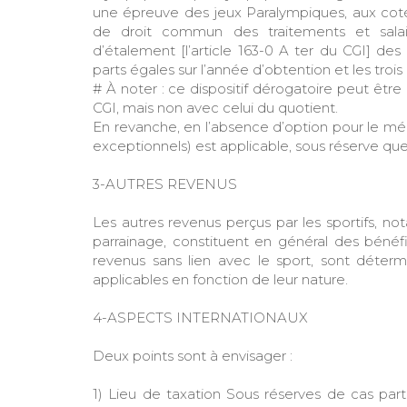
une épreuve des jeux Paralympiques, aux cotés
de droit commun des traitements et salaires
d’étalement [l’article 163-0 A ter du CGI] des
parts égales sur l’année d’obtention et les troi
# À noter : ce dispositif dérogatoire peut être 
CGI, mais non avec celui du quotient.
En revanche, en l’absence d’option pour le méc
exceptionnels) est applicable, sous réserve que
3-AUTRES REVENUS
Les autres revenus perçus par les sportifs, n
parrainage, constituent en général des bénéf
revenus sans lien avec le sport, sont déter
applicables en fonction de leur nature.
4-ASPECTS INTERNATIONAUX
Deux points sont à envisager :
1) Lieu de taxation Sous réserves de cas partic