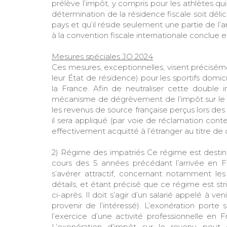
prélève l’impôt, y compris pour les athlètes qui 
détermination de la résidence fiscale soit délic
pays et qu’il réside seulement une partie de l’
à la convention fiscale internationale conclue en
Mesures spéciales JO 2024
Ces mesures, exceptionnelles, visent préciséme
leur État de résidence) pour les sportifs domic
la France. Afin de neutraliser cette double i
mécanisme de dégrèvement de l’impôt sur le re
les revenus de source française perçus lors d
il sera appliqué (par voie de réclamation con
effectivement acquitté à l’étranger au titre de
2) Régime des impatriés Ce régime est destin
cours des 5 années précédant l’arrivée en Fra
s’avérer attractif, concernant notamment les
détails, et étant précisé que ce régime est st
ci-après. Il doit s’agir d’un salarié appelé à ven
provenir de l’intéressé). L’exonération port
l’exercice d’une activité professionnelle en 
L’exonération d’impôt sur le revenu peut 