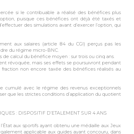
ercée si le contribuable a réalisé des bénéfices plus
option, puisque ces bénéfices ont déjà été taxés et
’effectuer des simulations avant d’exercer l’option, qui
ment aux salaires (article 84 du CGI) perçus pas les
 cadre du régime micro-BNC.
s de calcul du bénéfice moyen : sur trois ou cinq ans.
nt révoquée, mais ses effets se poursuivront pendant
la fraction non encore taxée des bénéfices réalisés au
être cumulé avec le régime des revenus exceptionnels
ser que les strictes conditions d’application du quotient
QUES : DISPOSITIF D’ETALEMENT SUR 4 ANS
 l’État aux sportifs ayant obtenu une médaille aux Jeux
également applicable aux guides ayant concouru, dans