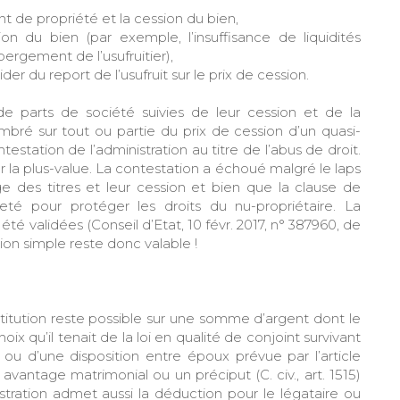
de propriété et la cession du bien,
on du bien (par exemple, l’insuffisance de liquidités
ergement de l’usufruitier),
der du report de l’usufruit sur le prix de cession.
de parts de société suivies de leur cession et de la
embré sur tout ou partie du prix de cession d’un quasi-
testation de l’administration au titre de l’abus de droit.
 la plus-value. La contestation a échoué malgré le laps
e des titres et leur cession et bien que la clause de
reté pour protéger les droits du nu-propriétaire. La
été validées (Conseil d’Etat, 10 févr. 2017, n° 387960, de
ion simple reste donc valable !
stitution reste possible sur une somme d’argent dont le
hoix qu’il tenait de la loi en qualité de conjoint survivant
) ou d’une disposition entre époux prévue par l’article
avantage matrimonial ou un préciput (C. civ., art. 1515)
tration admet aussi la déduction pour le légataire ou