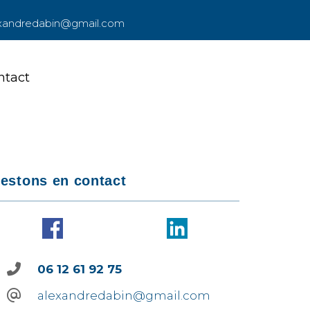
xandredabin@gmail.com
ntact
ntact
estons en contact
06 12 61 92 75
alexandredabin@gmail.com