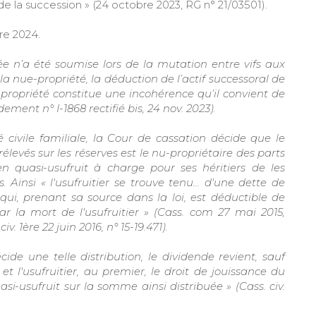
de la succession » (24 octobre 2023, RG n° 21/03501).
e 2024.
 n’a été soumise lors de la mutation entre vifs aux
la nue-propriété, la déduction de l’actif successoral de
propriété constitue une incohérence qu’il convient de
ment n° I-1868 rectifié bis, 24 nov. 2023).
 civile familiale, la Cour de cassation décide que le
rélevés sur les réserves est le nu-propriétaire des parts
n quasi-usufruit à charge pour ses héritiers de les
. Ainsi « l'usufruitier se trouve tenu… d'une dette de
 qui, prenant sa source dans la loi, est déductible de
 par la mort de l'usufruitier » (Cass. com 27 mai 2015,
. 1ère 22 juin 2016, n° 15-19.471).
ide une telle distribution, le dividende revient, sauf
et l'usufruitier, au premier, le droit de jouissance du
si-usufruit sur la somme ainsi distribuée » (Cass. civ.