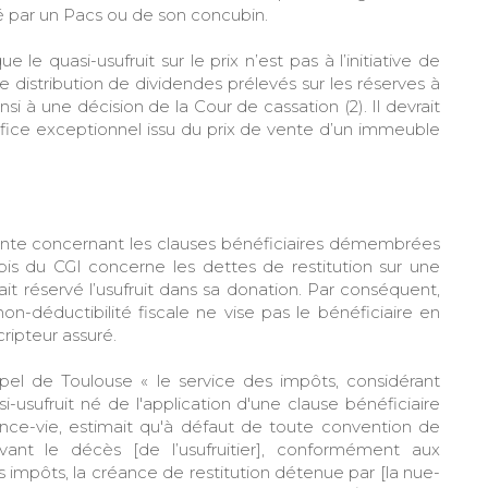
é par un Pacs ou de son concubin.
e quasi-usufruit sur le prix n’est pas à l’initiative de
une distribution de dividendes prélevés sur les réserves à
si à une décision de la Cour de cassation (2). Il devrait
fice exceptionnel issu du prix de vente d’un immeuble
tante concernant les clauses bénéficiaires démembrées
4 bis du CGI concerne les dettes de restitution sur une
t réservé l’usufruit dans sa donation. Par conséquent,
non-déductibilité fiscale ne vise pas le bénéficiaire en
cripteur assuré.
pel de Toulouse « le service des impôts, considérant
i-usufruit né de l'application d'une clause bénéficiaire
ce-vie, estimait qu'à défaut de toute convention de
avant le décès [de l’usufruitier], conformément aux
es impôts, la créance de restitution détenue par [la nue-