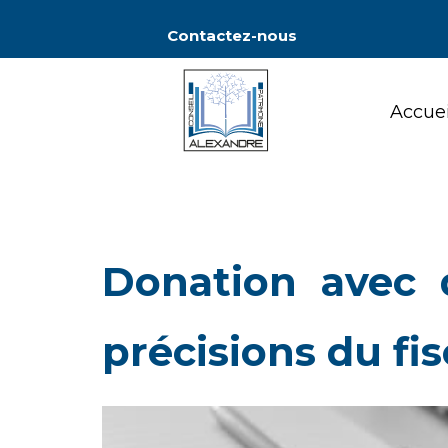
Contactez-nous
Accuei
Accuei
Donation avec q
précisions du fis