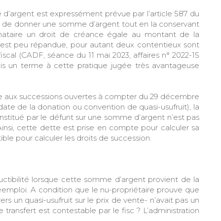
argent est expressément prévue par l’article 587 du
met de donner une somme d’argent tout en la conservant
nataire un droit de créance égale au montant de la
 est peu répandue, pour autant deux contentieux sont
iscal (CADF, séance du 11 mai 2023, affaires n° 2022-15
mis un terme à cette pratique jugée très avantageuse
able aux successions ouvertes à compter du 29 décembre
ate de la donation ou convention de quasi-usufruit), la
constitué par le défunt sur une somme d’argent n’est pas
Ainsi, cette dette est prise en compte pour calculer sa
le pour calculer les droits de succession.
ductibilité lorsque cette somme d’argent provient de la
mploi. A condition que le nu-propriétaire prouve que
 vers un quasi-usufruit sur le prix de vente- n’avait pas un
 transfert est contestable par le fisc ? L’administration