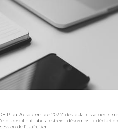
 BOFIP du 26 septembre 2024* des éclaircissements sur
 Ce dispositif anti-abus restreint désormais la déduction
ession de l’usufruitier.