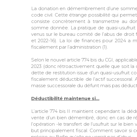
La donation en démembrement d’une somme d’
code civil. Cette étrange possibilité qui per
consiste concrètement à transmettre au do
somme donnée. La pratique de quasi-usufruit
venus sur le bureau comité de l’abus de droit f
et 2022-16). La loi de finances pour 2024 a 
fiscalement par l’administration (1).
Selon le nouvel article 774 bis du CGI, applic
2023 (donc rétroactivement quelle que soit la d
dette de restitution issue d’un quasi-usufruit 
fiscalement déductible de l’actif successoral. 
masse successorale du défunt mais pas déductib
Déductibilité maintenue si…
L’article 774 bis II maintient cependant la dé
vente d’un bien démembré, donc en cas de rée
l’opération -le transfert de l’usufruit sur le bien
but principalement fiscal. Comment savoir si ce
précise au Bofip qu’elle ne verrait pas d’abus :