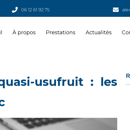
06 12 61 92 75
ale
l
À propos
Prestations
Actualités
Co
l
À propos
Prestations
Actualités
Co
R
uasi-usufruit : les
c