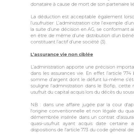
donataire à cause de mort de son partenaire li
La déduction est acceptable également lorsque l
l’usufruitier. L’administration cite l’exemple d’
la suite d’une décision en AG, se conformant ain
en être de même d’une distribution d’un béné
constituant l’actif d’une société (3).
L’assurance vie non ciblée
L’administration apporte une précision impor
dans les assurances vie. En effet l’article 77
somme d’argent dont le défunt lui-même s’étai
souligne l’administration dans le Bofip, cette 
usufruit du capital acquis lors du décès du sous
NB : dans une affaire jugée par la cour d'ap
l'origine conventionnelle et non légale du quas
démembrée insérée dans un contrat d'assuran
quasi-usufruit ayant acquis date certaine 
dispositions de l'article 773 du code général d