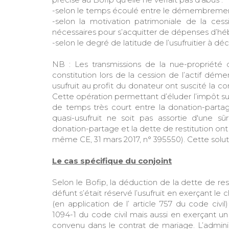
-selon le temps écoulé entre le démembrement 
-selon la motivation patrimoniale de la cessi
nécessaires pour s’acquitter de dépenses d’héb
-selon le degré de latitude de l’usufruitier à déci
NB : Les transmissions de la nue-propriété 
constitution lors de la cession de l’actif dém
usufruit au profit du donateur ont suscité la con
Cette opération permettant d’éluder l’impôt sur
de temps très court entre la donation-partag
quasi-usufruit ne soit pas assortie d'une sû
donation-partage et la dette de restitution ont 
même CE, 31 mars 2017, n° 395550). Cette solut
Le cas spécifique du conjoint
Selon le Bofip, la déduction de la dette de re
défunt s’était réservé l’usufruit en exerçant le c
(en application de l’ article 757 du code civil
1094-1 du code civil mais aussi en exerçant un 
convenu dans le contrat de mariage. L’adminis