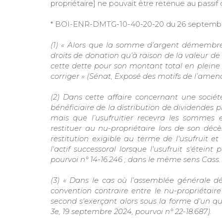
propriétaire] ne pouvait être retenue au passif 
* BOI-ENR-DMTG-10-40-20-20 du 26 septembr
(1) « Alors que la somme d’argent démembrée
droits de donation qu’à raison de la valeur de 
cette dette pour son montant total en pleine 
corriger » (Sénat, Exposé des motifs de l’amende
(2) Dans cette affaire concernant une société
bénéficiaire de la distribution de dividendes p
mais que l’usufruitier recevra les sommes e
restituer au nu-propriétaire lors de son décès
restitution exigible au terme de l'usufruit et
l'actif successoral lorsque l'usufruit s'éteint
pourvoi n° 14-16.246 ; dans le même sens Cass. civ
(3) « Dans le cas où l’assemblée générale déc
convention contraire entre le nu-propriétaire 
second s'exerçant alors sous la forme d'un qua
3e, 19 septembre 2024, pourvoi n° 22-18.687).