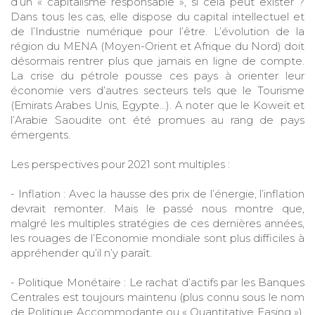
d’un « capitalisme responsable », si cela peut exister ?
Dans tous les cas, elle dispose du capital intellectuel et
de l’Industrie numérique pour l’être. L’évolution de la
région du MENA (Moyen-Orient et Afrique du Nord) doit
désormais rentrer plus que jamais en ligne de compte.
La crise du pétrole pousse ces pays à orienter leur
économie vers d’autres secteurs tels que le Tourisme
(Emirats Arabes Unis, Egypte…). A noter que le Koweït et
l’Arabie Saoudite ont été promues au rang de pays
émergents.
Les perspectives pour 2021 sont multiples :
- Inflation : Avec la hausse des prix de l’énergie, l’inflation
devrait remonter. Mais le passé nous montre que,
malgré les multiples stratégies de ces dernières années,
les rouages de l’Economie mondiale sont plus difficiles à
appréhender qu’il n’y paraît.
- Politique Monétaire : Le rachat d’actifs par les Banques
Centrales est toujours maintenu (plus connu sous le nom
de Politique Accommodante ou « Quantitative Easing »).