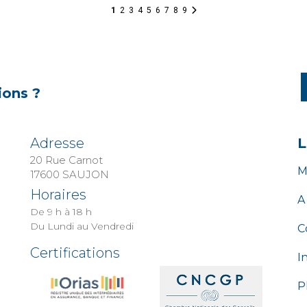
1
2
3
4
5
6
7
8
9
ions ?
Adresse
L
20 Rue Carnot
M
​​​​​​​17600 SAUJON
Horaires
A
De 9 h à 18 h
Du Lundi au Vendredi
C
Certifications
I
P