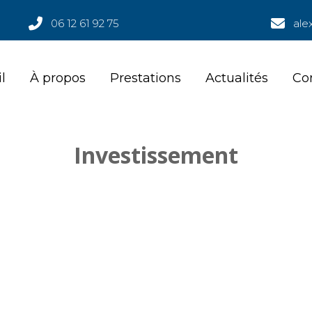
06 12 61 92 75
ale
l
À propos
Prestations
Actualités
Co
l
À propos
Prestations
Actualités
Co
Investissement