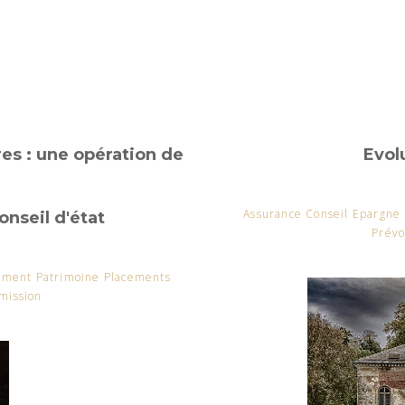
res : une opération de
Evol
Assurance Conseil Epargne
onseil d'état
Prévo
sement Patrimoine Placements
mission